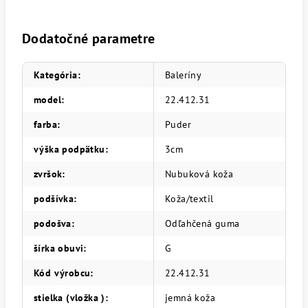
Dodatočné parametre
Kategória
:
Baleríny
model
:
22.412.31
farba
:
Puder
výška podpätku
:
3cm
zvršok
:
Nubuková koža
podšívka
:
Koža/textil
podošva
:
Odľahčená guma
šírka obuvi
:
G
Kód výrobcu
:
22.412.31
stielka (vložka )
:
jemná koža