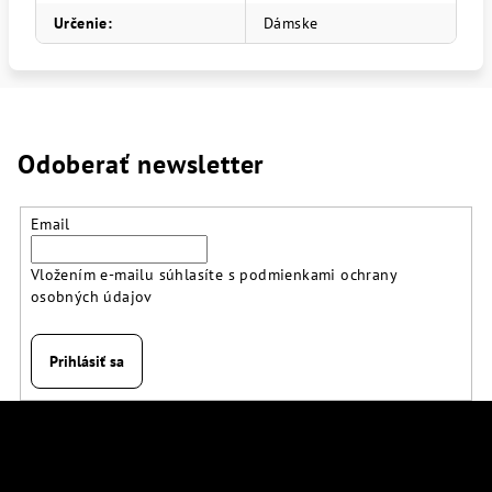
Určenie
:
Dámske
Odoberať newsletter
Email
Vložením e-mailu súhlasíte s
podmienkami ochrany
osobných údajov
Prihlásiť sa
Z
á
p
Kontakt