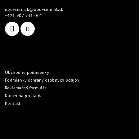
ä
obuvcermak
@
obuvcermak.sk
t
+421 907 731 001
i
e
Informácie pre vás
Obchodné podmienky
Podmienky ochrany osobných údajov
Reklamačný formulár
Kamenná predajňa
Kontakt
Prijímame online platby