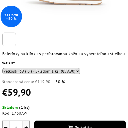
€119,90
–50 %
Balerínky na klínku s perforovanou kožou a vyberateľnou stielkou
VARIANT:
štandardná cena:
€119,90
–50 %
€59,90
Jednotková
Skladom
(1 ks)
cena:
Kód:
1730/39
−
+
Do košíka