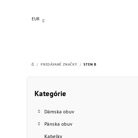
Prejsť
na
obsah
EUR
/
PREDÁVANÉ ZNAČKY
/
STEN B
DOMOV
B
o
Kategórie
Preskočiť
kategórie
č
Dámska obuv
n
Pánska obuv
ý
Kabelky