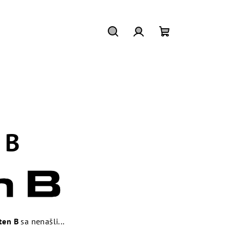
Hľadať
Prihlásenie
Nákupný
košík
 B
ten B
sa nenašli...