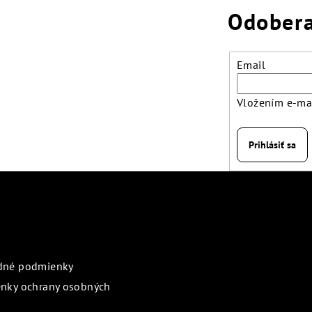
Odobera
Email
Vložením e-mai
Prihlásiť sa
rmácie pre vás
Prijímame online pl
dné podmienky
nky ochrany osobných