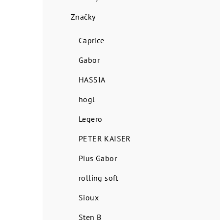
p
Značky
a
n
Caprice
e
Gabor
l
HASSIA
högl
Legero
PETER KAISER
Pius Gabor
rolling soft
Sioux
Sten B