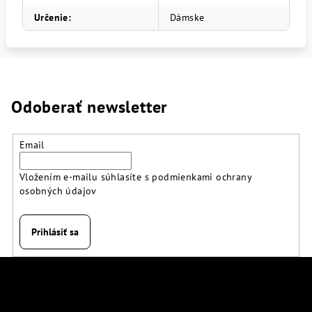
Určenie
:
Dámske
Odoberať newsletter
Email
Vložením e-mailu súhlasíte s
podmienkami ochrany
osobných údajov
Prihlásiť sa
Z
á
p
Kontakt