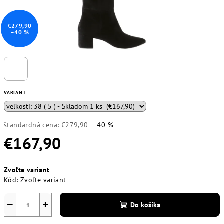
€279,90
–40 %
VARIANT:
štandardná cena:
€279,90
–40 %
€167,90
Jednotková
Zvoľte variant
cena:
Kód:
Zvoľte variant
−
+
Do košíka