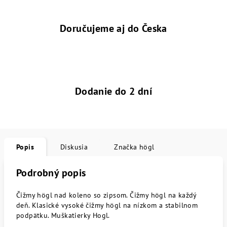
Doručujeme aj do Česka
Dodanie do 2 dní
Popis
Diskusia
Značka
högl
Podrobný popis
Čižmy högl nad koleno so zipsom. Čižmy högl na každý
deň. Klasické vysoké čižmy högl na nízkom a stabilnom
podpätku. Muškatierky Hogl.