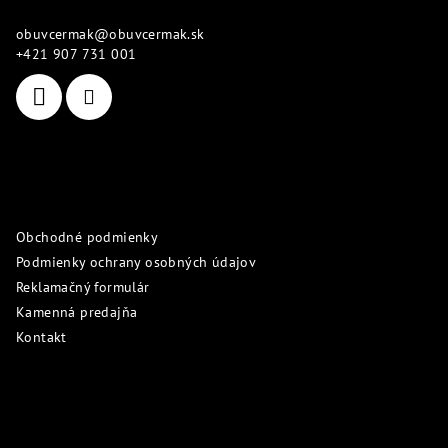
ä
obuvcermak
@
obuvcermak.sk
t
+421 907 731 001
i
e
Informácie pre vás
Obchodné podmienky
Podmienky ochrany osobných údajov
Reklamačný formulár
Kamenná predajňa
Kontakt
Prijímame online platby