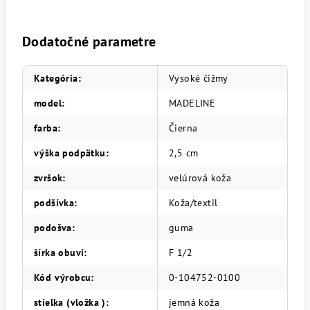
Dodatočné parametre
Kategória
:
Vysoké čižmy
model
:
MADELINE
farba
:
Čierna
výška podpätku
:
2,5 cm
zvršok
:
velúrová koža
podšívka
:
Koža/textil
podošva
:
guma
šírka obuvi
:
F 1/2
Kód výrobcu
:
0-104752-0100
stielka (vložka )
:
jemná koža