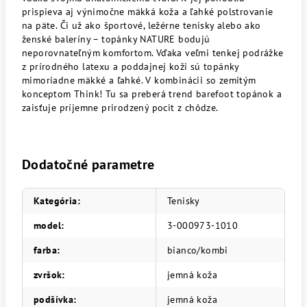
prispieva aj výnimočne mäkká koža a ľahké polstrovanie
na päte. Či už ako športové, ležérne tenisky alebo ako
ženské baleríny – topánky NATURE bodujú
neporovnateľným komfortom. Vďaka veľmi tenkej podrážke
z prírodného latexu a poddajnej koži sú topánky
mimoriadne mäkké a ľahké. V kombinácii so zemitým
konceptom Think! Tu sa preberá trend barefoot topánok a
zaisťuje príjemne prirodzený pocit z chôdze.
Dodatočné parametre
Kategória
:
Tenisky
model
:
3-000973-1010
farba
:
bianco/kombi
zvršok
:
jemná koža
podšívka
:
jemná koža