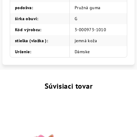
podošva
:
Pružná guma
šírka obuvi
:
G
Kód výrobcu
:
3-000973-1010
stielka (vložka )
:
jemná koža
Určenie
:
Dámske
Súvisiaci tovar