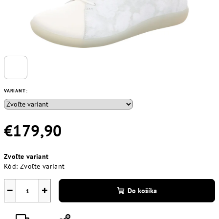
VARIANT:
€179,90
Jednotková
Zvoľte variant
cena:
Kód:
Zvoľte variant
−
+
Do košíka