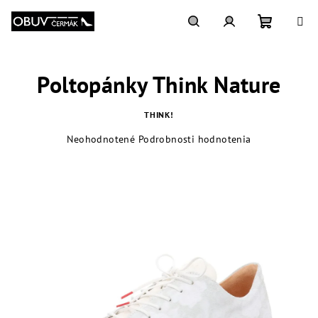
Prejsť
na
obsah
Nákupn
Hľadať
Prihlásenie
Poltopánky Think Nature
košík
THINK!
Priemerné
Neohodnotené
Podrobnosti hodnotenia
hodnotenie
produktu
je
0,0
z
5
hviezdičiek.