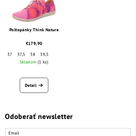
Poltopánky Think Nature
€179,90
37
37,5
38
39,5
Skladom
(1 ks)
Priemerné
hodnotenie
produktu
Detail
je
3,3
z
5
hviezdičiek.
Odoberať newsletter
Email