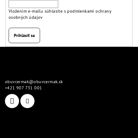
Vložením e-mailu súhlasíte s
podmienkami ochrany
osobných údajov
Prihlásiť sa
Z
á
p
Kontakt
ä
obuvcermak
@
obuvcermak.sk
t
+421 907 731 001
i
e
Informácie pre vás