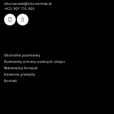
obuvcermak
@
obuvcermak.sk
t
+421 907 731 001
i
e
Informácie pre vás
Obchodné podmienky
Podmienky ochrany osobných údajov
Reklamačný formulár
Kamenná predajňa
Kontakt
Prijímame online platby