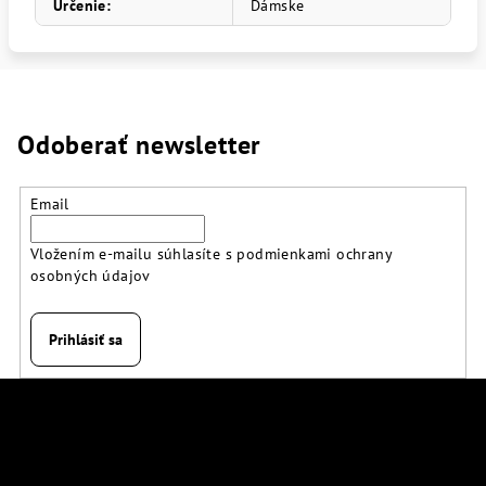
Určenie
:
Dámske
Odoberať newsletter
Email
Vložením e-mailu súhlasíte s
podmienkami ochrany
osobných údajov
Prihlásiť sa
Z
á
p
Kontakt
ä