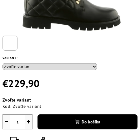
VARIANT:
€229,90
Jednotková
Zvoľte variant
cena:
Kód:
Zvoľte variant
−
+
Do košíka