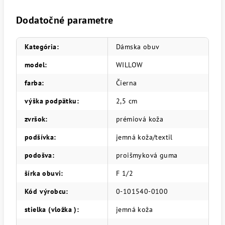
Dodatočné parametre
Kategória
:
Dámska obuv
model
:
WILLOW
farba
:
Čierna
výška podpätku
:
2,5 cm
zvršok
:
prémiová koža
podšívka
:
jemná koža/textil
podošva
:
proišmyková guma
šírka obuvi
:
F 1/2
Kód výrobcu
:
0-101540-0100
stielka (vložka )
:
jemná koža