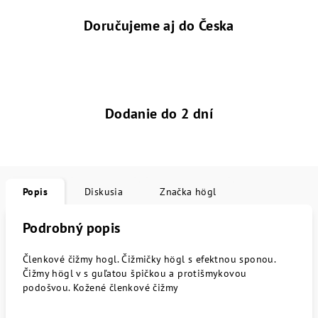
Doručujeme aj do Česka
Dodanie do 2 dní
Popis
Diskusia
Značka
högl
Podrobný popis
Členkové čižmy hogl. Čižmičky högl s efektnou sponou.
Čižmy högl v s guľatou špičkou a protišmykovou
podošvou. Kožené členkové čižmy