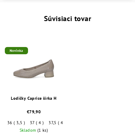
Súvisiaci tovar
Novinka
Lodičky Caprice šírka H
€79,90
36 ( 3,5 )
37 ( 4 )
37,5 ( 4,5 )
38 ( 5 )
38,5 ( 5,5 )
39 ( 6 )
Skladom
(1 ks)