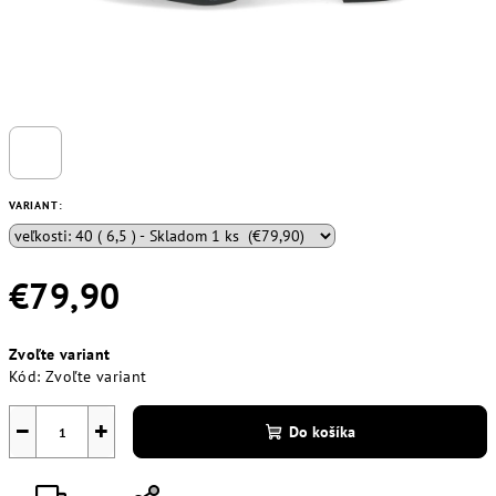
VARIANT:
€79,90
Jednotková
Zvoľte variant
cena:
Kód:
Zvoľte variant
−
+
Do košíka