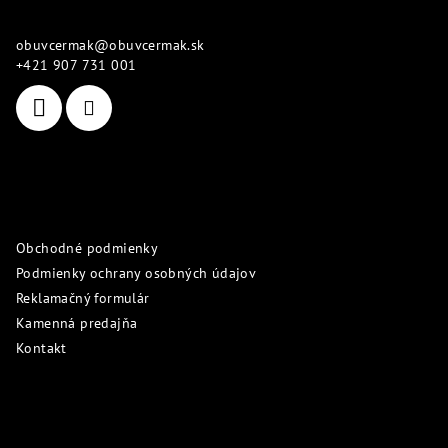
p
ä
obuvcermak
@
obuvcermak.sk
t
+421 907 731 001
i
e
Informácie pre vás
Obchodné podmienky
Podmienky ochrany osobných údajov
Reklamačný formulár
Kamenná predajňa
Kontakt
Prijímame online platby