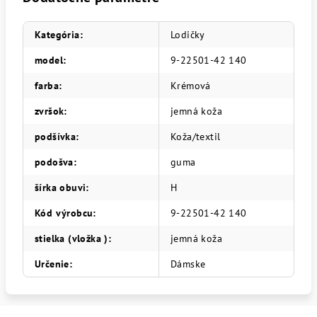
Kategória
:
Lodičky
model
:
9-22501-42 140
farba
:
Krémová
zvršok
:
jemná koža
podšívka
:
Koža/textil
podošva
:
guma
šírka obuvi
:
H
Kód výrobcu
:
9-22501-42 140
stielka (vložka )
:
jemná koža
Určenie
:
Dámske