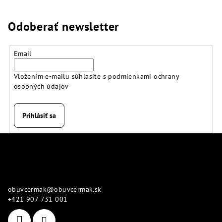
Odoberať newsletter
Email
Vložením e-mailu súhlasíte s
podmienkami ochrany
osobných údajov
Prihlásiť sa
Z
á
p
Kontakt
ä
obuvcermak
@
obuvcermak.sk
t
+421 907 731 001
i