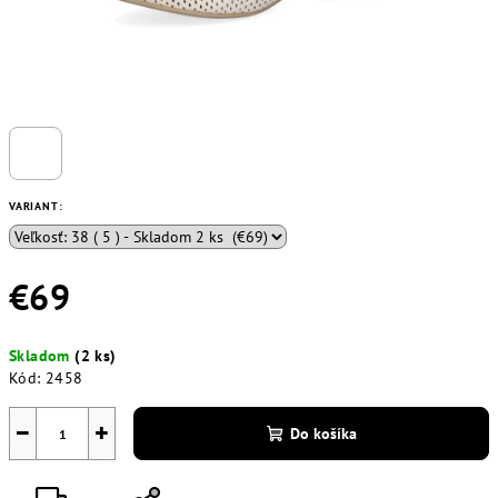
VARIANT:
€69
Jednotková
Skladom
(2 ks)
cena:
Kód:
2458
−
+
Do košíka