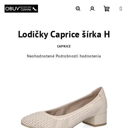
Prejsť
na
obsah
Nákupn
Hľadať
Prihlásenie
Lodičky Caprice šírka H
košík
CAPRICE
Priemerné
Neohodnotené
Podrobnosti hodnotenia
hodnotenie
produktu
je
0,0
z
5
hviezdičiek.