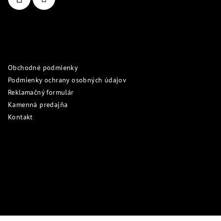
e
Informácie pre vás
Obchodné podmienky
Podmienky ochrany osobných údajov
Reklamačný formulár
Kamenná predajňa
Kontakt
Prijímame online platby