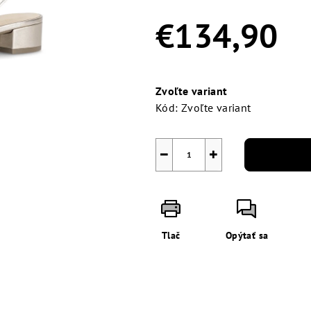
0,0
z
€134,90
5
hviezdičiek.
Jednotková
cena:
Zvoľte variant
Kód:
Zvoľte variant
−
+
Tlač
Opýtať sa