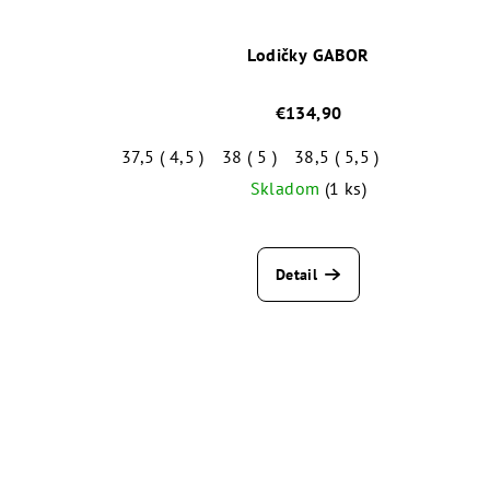
Lodičky GABOR
€134,90
37,5 ( 4,5 )
38 ( 5 )
38,5 ( 5,5 )
Skladom
(1 ks)
Priemerné
hodnotenie
Detail
produktu
je
5,0
z
5
hviezdičiek.