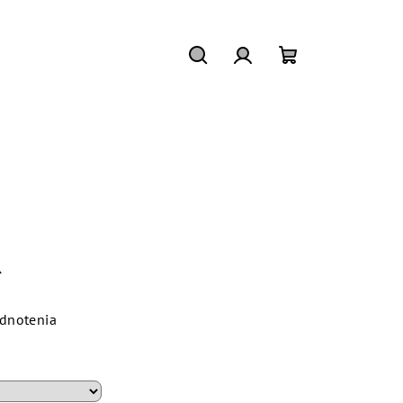
Hľadať
Prihlásenie
Nákupný
košík
R
dnotenia