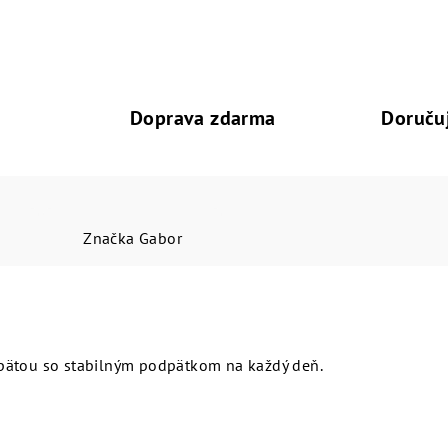
Doprava zdarma
Doruču
Značka
Gabor
pätou so stabilným podpätkom na každý deň.