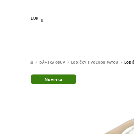
Prejsť
na
obsah
EUR
/
DÁMSKA OBUV
/
LODIČKY S VOĽNOU PÄTOU
/
LODI
DOMOV
Novinka