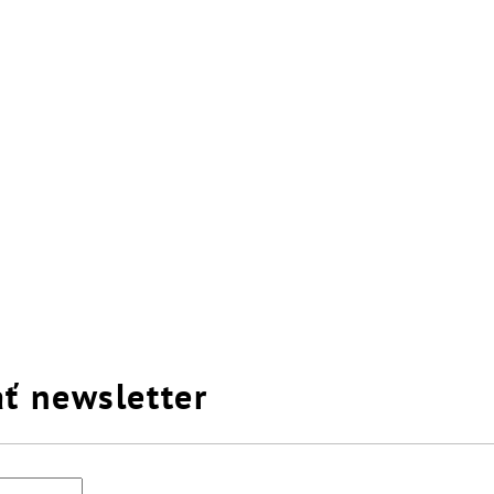
40 ( 6,5 )
40,5 ( 7 )
ť newsletter