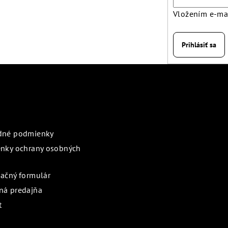
Vložením e-mai
Prihlásiť sa
rmácie pre vás
Prijímame online pl
dné podmienky
nky ochrany osobných
ačný formulár
á predajňa
t