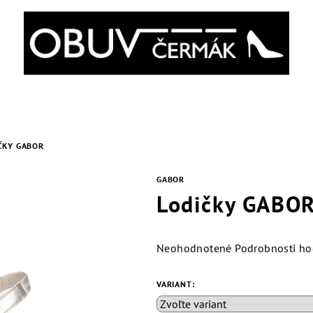
ČKY GABOR
GABOR
Lodičky GABO
Priemerné
Neohodnotené
Podrobnosti ho
hodnotenie
produktu
VARIANT:
je