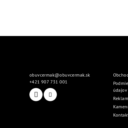
Z
á
Kontakt
Info
p
ä
obuvcermak
@
obuvcermak.sk
Obcho
t
+421 907 731 001
Podmie
údajov
i
Reklam
e
Kamenn
Kontak