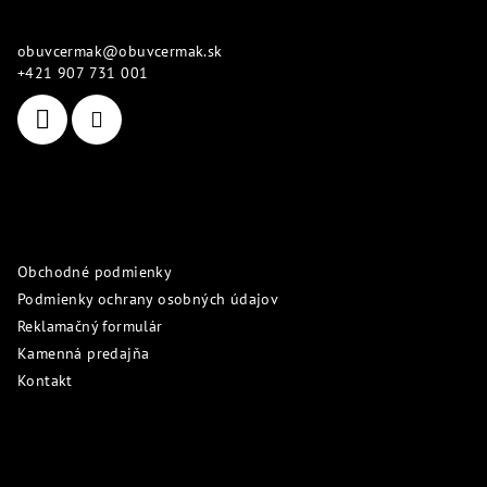
p
Kontakt
ä
obuvcermak
@
obuvcermak.sk
t
+421 907 731 001
i
e
Informácie pre vás
Obchodné podmienky
Podmienky ochrany osobných údajov
Reklamačný formulár
Kamenná predajňa
Kontakt
Prijímame online platby