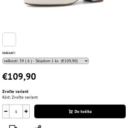
VARIANT:
€109,90
Jednotková
Zvoľte variant
cena:
Kód:
Zvoľte variant
−
+
Do košíka