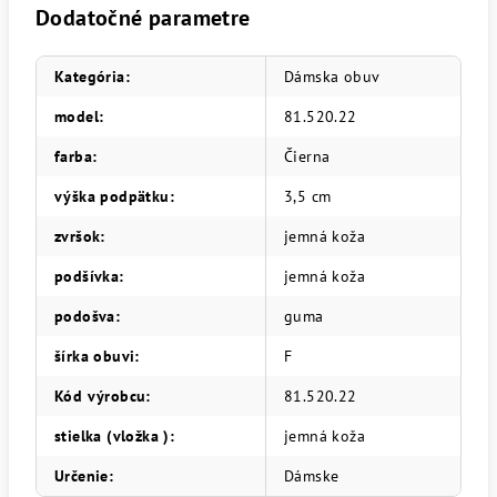
Dodatočné parametre
Kategória
:
Dámska obuv
model
:
81.520.22
farba
:
Čierna
výška podpätku
:
3,5 cm
zvršok
:
jemná koža
podšívka
:
jemná koža
podošva
:
guma
šírka obuvi
:
F
Kód výrobcu
:
81.520.22
stielka (vložka )
:
jemná koža
Určenie
:
Dámske