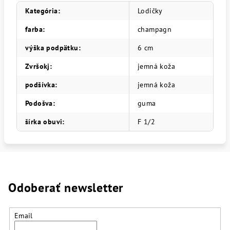
Kategória
:
Lodičky
farba
:
champagn
výška podpätku
:
6 cm
Zvršokj
:
jemná koža
podšívka
:
jemná koža
Podošva
:
guma
šírka obuvi
:
F 1/2
Odoberať newsletter
Email