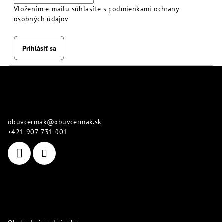
Vložením e-mailu súhlasíte s
podmienkami ochrany
osobných údajov
Prihlásiť sa
Z
á
p
Kontakt
ä
obuvcermak
@
obuvcermak.sk
t
+421 907 731 001
i
e
Informácie pre vás