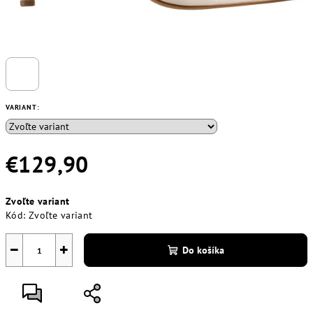
VARIANT:
€129,90
Jednotková
Zvoľte variant
cena:
Kód:
Zvoľte variant
−
+
Do košíka