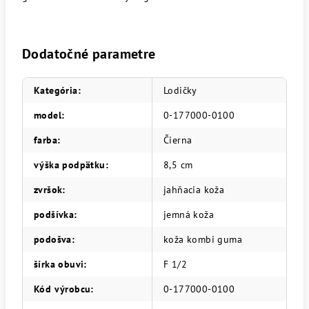
Dodatočné parametre
Kategória
:
Lodičky
model
:
0-177000-0100
farba
:
Čierna
výška podpätku
:
8,5 cm
zvršok
:
jahňacia koža
podšívka
:
jemná koža
podošva
:
koža kombi guma
šírka obuvi
:
F 1/2
Kód výrobcu
:
0-177000-0100