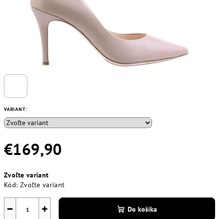
VARIANT:
€169,90
Jednotková
Zvoľte variant
cena:
Kód:
Zvoľte variant
−
+
Do košíka