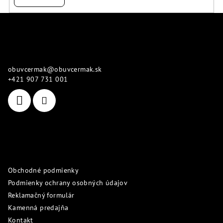
Z
á
p
Kontakt
ä
obuvcermak
@
obuvcermak.sk
t
+421 907 731 001
i
e
Informácie pre vás
Obchodné podmienky
Podmienky ochrany osobných údajov
Reklamačný formulár
Kamenná predajňa
Kontakt