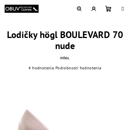
Prejsť
na
obsah
Nákupn
Hľadať
Prihlásenie
Lodičky högl BOULEVARD 70
košík
nude
HÖGL
Priemerné
4 hodnotenia
Podrobnosti hodnotenia
hodnotenie
produktu
je
4,3
z
5
hviezdičiek.