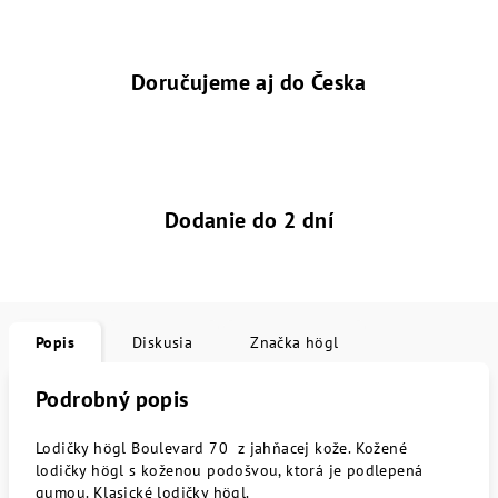
Doručujeme aj do Česka
Dodanie do 2 dní
Popis
Diskusia
Značka
högl
Podrobný popis
Lodičky högl Boulevard 70 z jahňacej kože. Kožené
lodičky högl s koženou podošvou, ktorá je podlepená
gumou. Klasické lodičky högl.