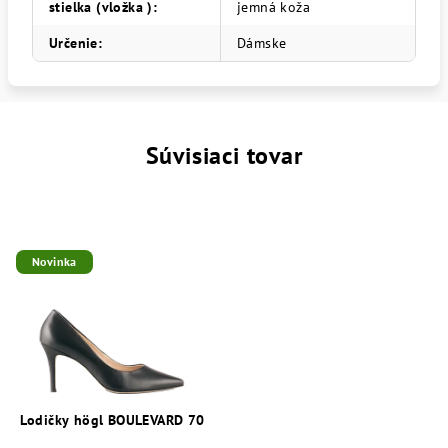
stielka (vložka )
:
jemná koža
Určenie
:
Dámske
Súvisiaci tovar
Novinka
Lodičky högl BOULEVARD 70