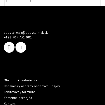
Z
á
p
Kontakt
ä
obuvcermak
@
obuvcermak.sk
t
+421 907 731 001
i
e
Informácie pre vás
Obchodné podmienky
Podmienky ochrany osobných údajov
Reklamačný formulár
Kamenná predajňa
Kontakt