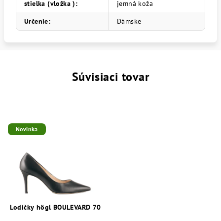
stielka (vložka )
:
jemná koža
Určenie
:
Dámske
Súvisiaci tovar
Novinka
Lodičky högl BOULEVARD 70