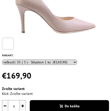
VARIANT:
€169,90
Jednotková
Zvoľte variant
cena:
Kód:
Zvoľte variant
−
+
Do košíka