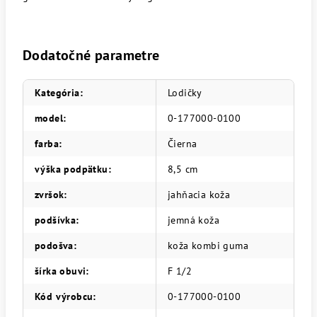
Dodatočné parametre
Kategória
:
Lodičky
model
:
0-177000-0100
farba
:
Čierna
výška podpätku
:
8,5 cm
zvršok
:
jahňacia koža
podšívka
:
jemná koža
podošva
:
koža kombi guma
šírka obuvi
:
F 1/2
Kód výrobcu
:
0-177000-0100