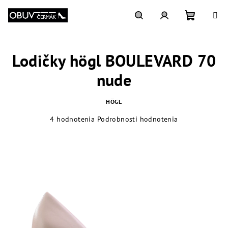
Prejsť
na
obsah
Nákupn
Hľadať
Prihlásenie
Lodičky högl BOULEVARD 70
košík
nude
HÖGL
Priemerné
4 hodnotenia
Podrobnosti hodnotenia
hodnotenie
produktu
je
4,3
z
5
hviezdičiek.