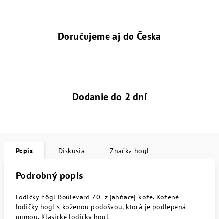
Doručujeme aj do Česka
Dodanie do 2 dní
Popis
Diskusia
Značka
högl
Podrobný popis
Lodičky högl Boulevard 70 z jahňacej kože. Kožené
lodičky högl s koženou podošvou, ktorá je podlepená
gumou. Klasické lodičky högl.