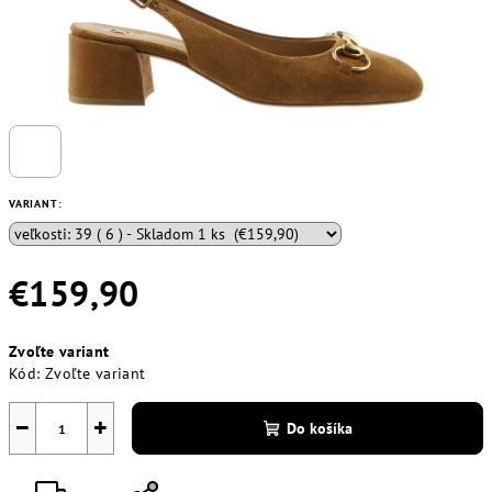
VARIANT:
€159,90
Jednotková
Zvoľte variant
cena:
Kód:
Zvoľte variant
−
+
Do košíka