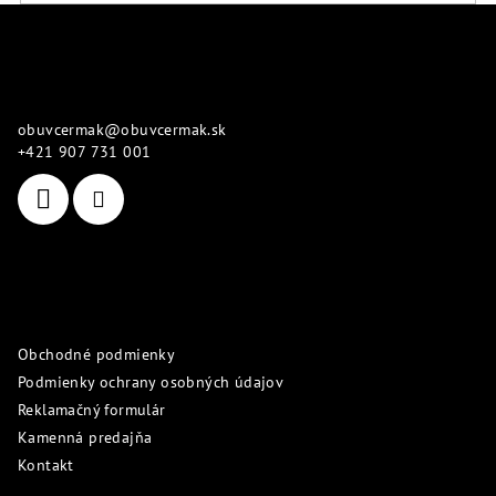
Z
á
p
Kontakt
ä
obuvcermak
@
obuvcermak.sk
t
+421 907 731 001
i
e
Informácie pre vás
Obchodné podmienky
Podmienky ochrany osobných údajov
Reklamačný formulár
Kamenná predajňa
Kontakt