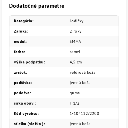
Dodatočné parametre
Kategória
:
Lodičky
Záruka
:
2 roky
model
:
EMMA
farba
:
camel
výška podpätku
:
4,5 cm
zvršok
:
velúrová koža
podšívka
:
jemná koža
podošva
:
guma
šírka obuvi
:
F 1/2
Kód výrobcu
:
1-104112/2200
stielka (vložka )
:
jemná koža