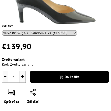
VARIANT:
€139,90
Jednotková
Zvoľte variant
cena:
Kód:
Zvoľte variant
−
+
Do košíka
Opýtať sa
Zdieľať