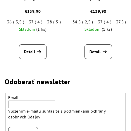
€139,90
€139,90
36 ( 3,5 )
37 ( 4 )
38 ( 5 )
38,5 ( 5,5 )
34,5 ( 2,5 )
37 ( 4 )
37,5 ( 4
Skladom
(1 ks)
Skladom
(1 ks)
Detail
Detail
Odoberať newsletter
Email
Vložením e-mailu súhlasíte s
podmienkami ochrany
osobných údajov