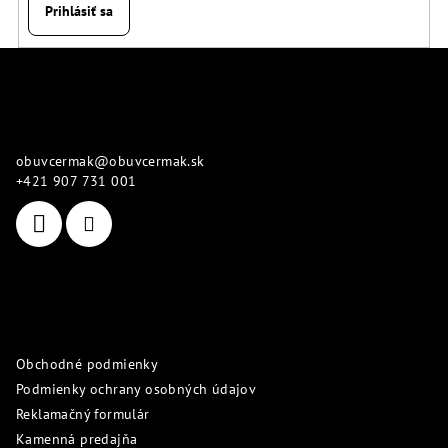
Prihlásiť sa
Z
á
p
Kontakt
ä
obuvcermak
@
obuvcermak.sk
t
+421 907 731 001
i
e
Informácie pre vás
Obchodné podmienky
Podmienky ochrany osobných údajov
Reklamačný formulár
Kamenná predajňa