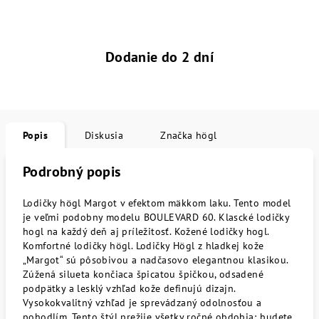
Dodanie do 2 dní
Popis
Diskusia
Značka
högl
Podrobný popis
Lodičky högl Margot v efektom mäkkom laku. Tento model
je veľmi podobny modelu BOULEVARD 60. Klascké lodičky
hogl na každý deň aj príležitosť. Kožené lodičky hogl.
Komfortné lodičky högl. Lodičky Högl z hladkej kože
„Margot“ sú pôsobivou a nadčasovo elegantnou klasikou.
Zúžená silueta končiaca špicatou špičkou, odsadené
podpätky a lesklý vzhľad kože definujú dizajn.
Vysokokvalitný vzhľad je sprevádzaný odolnosťou a
pohodlím. Tento štýl prežije všetky ročné obdobia; budete