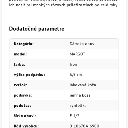
ich nosiť pri mnohých rôznych príležitostiach po celé roky.
Dodatočné parametre
Kategória
:
Dámska obuv
model
:
MARGOT
farba
:
Iron
výška podpätku
:
6,5 cm
zvršok
:
lakovaná koža
podšívka
:
jemná koža
podošva
:
syntetika
šírka obuvi
:
F 1/2
Kód výrobcu
:
0-106704-6900