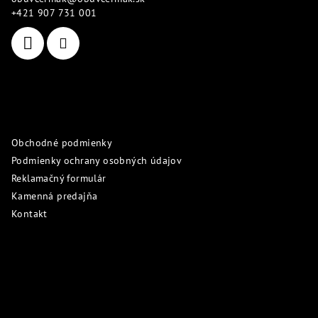
t
+421 907 731 001
i
e
Informácie pre vás
Obchodné podmienky
Podmienky ochrany osobných údajov
Reklamačný formulár
Kamenná predajňa
Kontakt
Prijímame online platby