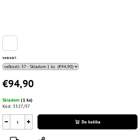
VARIANT:
€94,90
Jednotková
Skladom
(1 ks)
cena:
Kód:
3327/37
−
+
Do košíka