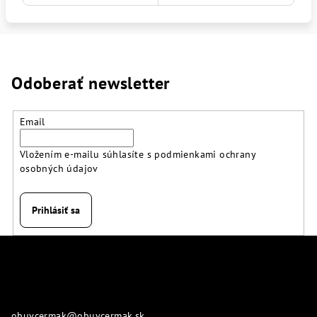
Odoberať newsletter
Email
Vložením e-mailu súhlasíte s
podmienkami ochrany
osobných údajov
Prihlásiť sa
Z
á
p
Kontakt
ä
obuvcermak
@
obuvcermak.sk