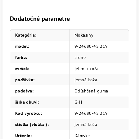
Dodatočné parametre
Kategória
:
Mokasíny
model
:
9-24680-45 219
farba
:
stone
zvršok
:
jelenia koža
podšívka
:
jemná koža
podošva
:
Odľahčená guma
šírka obuvi
:
G-H
Kód výrobcu
:
9-24680-45 219
stielka (vložka )
:
jemná koža
Určenie
:
Dámske