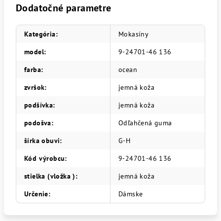
Dodatočné parametre
Kategória
:
Mokasíny
model
:
9-24701-46 136
farba
:
ocean
zvršok
:
jemná koža
podšívka
:
jemná koža
podošva
:
Odľahčená guma
šírka obuvi
:
G-H
Kód výrobcu
:
9-24701-46 136
stielka (vložka )
:
jemná koža
Určenie
:
Dámske