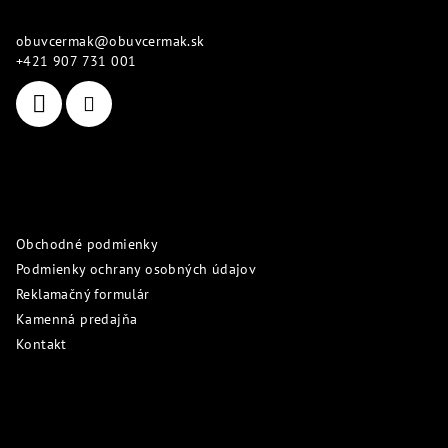
ä
obuvcermak
@
obuvcermak.sk
t
+421 907 731 001
i
e
Informácie pre vás
Obchodné podmienky
Podmienky ochrany osobných údajov
Reklamačný formulár
Kamenná predajňa
Kontakt
Prijímame online platby