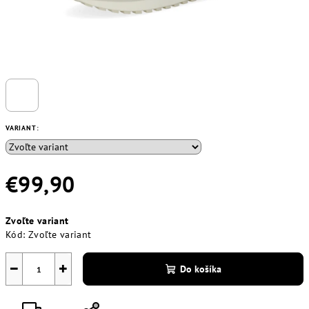
VARIANT:
€99,90
Jednotková
Zvoľte variant
cena:
Kód:
Zvoľte variant
−
+
Do košíka