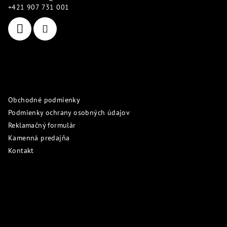
t
+421 907 731 001
i
e
Informácie pre vás
Obchodné podmienky
Podmienky ochrany osobných údajov
Reklamačný formulár
Kamenná predajňa
Kontakt
Prijímame online platby