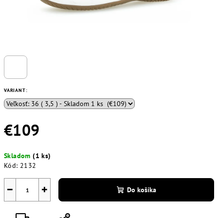
VARIANT:
€109
Jednotková
Skladom
(1 ks)
cena:
Kód:
2132
−
+
Do košíka