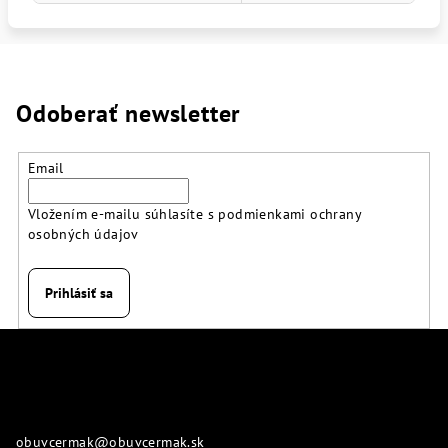
Odoberať newsletter
Email
Vložením e-mailu súhlasíte s
podmienkami ochrany
osobných údajov
Prihlásiť sa
Z
á
p
Kontakt
ä
obuvcermak
@
obuvcermak.sk