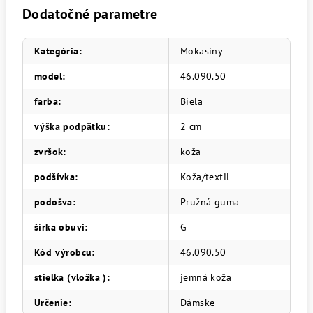
Dodatočné parametre
Kategória
:
Mokasíny
model
:
46.090.50
farba
:
Biela
výška podpätku
:
2 cm
zvršok
:
koža
podšívka
:
Koža/textil
podošva
:
Pružná guma
šírka obuvi
:
G
Kód výrobcu
:
46.090.50
stielka (vložka )
:
jemná koža
Určenie
:
Dámske