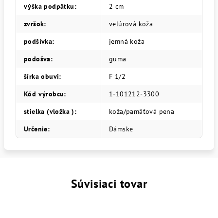
výška podpätku
:
2 cm
zvršok
:
velúrová koža
podšívka
:
jemná koža
podošva
:
guma
šírka obuvi
:
F 1/2
Kód výrobcu
:
1-101212-3300
stielka (vložka )
:
koža/pamäťová pena
Určenie
:
Dámske
Súvisiaci tovar