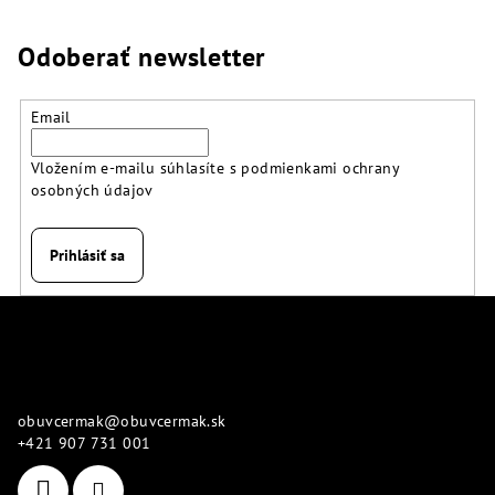
Odoberať newsletter
Email
Vložením e-mailu súhlasíte s
podmienkami ochrany
osobných údajov
Prihlásiť sa
Z
á
p
Kontakt
ä
obuvcermak
@
obuvcermak.sk
t
+421 907 731 001
i