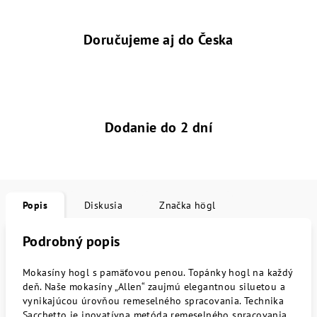
Doručujeme aj do Česka
Dodanie do 2 dní
Popis
Diskusia
Značka
högl
Podrobný popis
Mokasíny hogl s pamäťovou penou. Topánky hogl na každý
deň. Naše mokasíny „Allen“ zaujmú elegantnou siluetou a
vynikajúcou úrovňou remeselného spracovania. Technika
Sacchetto je inovatívna metóda remeselného spracovania,