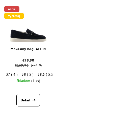
Akcia
Výpredaj
Mokasíny högl ALLEN
€99,90
€169,90
(–41 %)
37 ( 4 )
38 ( 5 )
38,5 ( 5,5 )
39 ( 6 )
41 ( 7 )
Skladom
(1 ks)
Detail