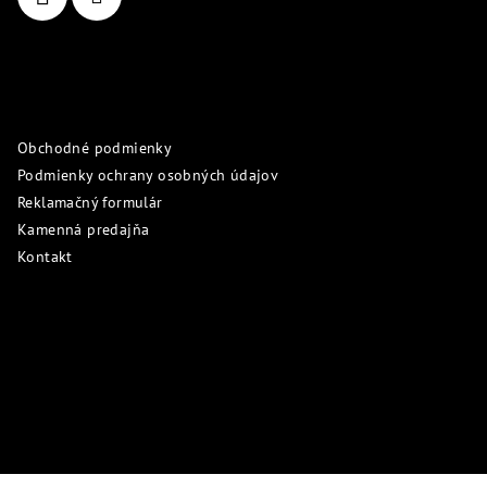
e
Informácie pre vás
Obchodné podmienky
Podmienky ochrany osobných údajov
Reklamačný formulár
Kamenná predajňa
Kontakt
Prijímame online platby