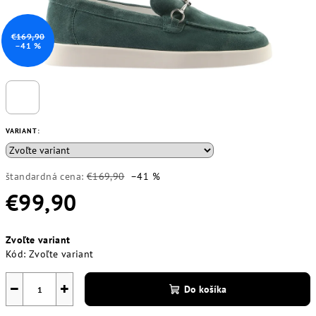
€169,90
–41 %
VARIANT:
štandardná cena:
€169,90
–41 %
€99,90
Jednotková
Zvoľte variant
cena:
Kód:
Zvoľte variant
−
+
Do košíka