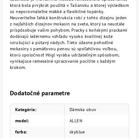
ktorá bola prvýkrát použitá v Taliansku a ktorej výsledkom
sú neporovnateľne mäkké a flexibilné topánky.
Neuveriteľne ľahká konštrukcia robí z tohto dizajnu jeden
z najľahších dizajnov mokasín na svete, ktorý sa neustále
prispôsobuje vašim pohybom. Pracky s koňskými prackami
dodávajú ležérnemu vzhľadu vysoko kvalitnej kože
vzrušujúci a pútavý nádych. Tieto úžasne pohodlné
mokasíny s pamäťovou penou sú spoľahlivou voľbou,
ktorú spoločnosť Högl vyrába udržateľným spôsobom;
vynikajúce remeselné spracovanie pocítite s každým
krokom.
Dodatočné parametre
Kategória
:
Dámska obuv
model
:
ALLEN
farba
:
skyblue