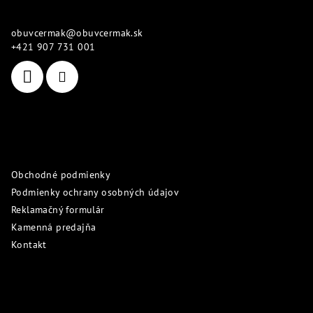
p
Kontakt
ä
obuvcermak
@
obuvcermak.sk
t
+421 907 731 001
i
e
Informácie pre vás
Obchodné podmienky
Podmienky ochrany osobných údajov
Reklamačný formulár
Kamenná predajňa
Kontakt
Prijímame online platby