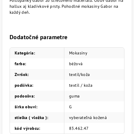
Poltopánky Gabor zo strečového materiálu. Obuv Gabor na
hallux aj kladívkové prsty. Pohodlné mokasíny Gabor na
každý deň.
Dodatočné parametre
Kategória
:
Mokasíny
farba
:
béžová
Zvršok
:
textil/koža
podšívka
:
textil / koža
podoošva
:
guma
šírka obuvi
:
G
stielka ( vložka )
:
vyberateľná kožená
kód výrobcu
:
83.462.47