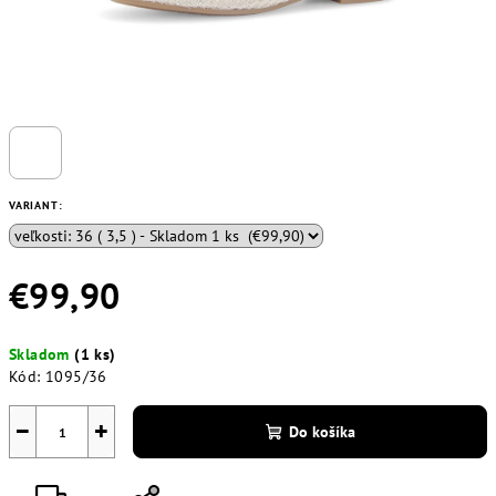
VARIANT:
€99,90
Jednotková
Skladom
(1 ks)
cena:
Kód:
1095/36
−
+
Do košíka