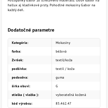
Poltopánky Gabor zo strečového materiálu. Obuv Gabor na
hallux aj kladívkové prsty. Pohodlné mokasíny Gabor na
každý deň.
Dodatočné parametre
Kategória
:
Mokasíny
farba
:
béžová
Zvršok
:
textil/koža
podšívka
:
textil / koža
podoošva
:
guma
šírka obuvi
:
G
stielka ( vložka )
:
vyberateľná kožená
kód výrobcu
:
83.462.47