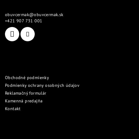
p
Kontakt
ä
obuvcermak
@
obuvcermak.sk
t
+421 907 731 001
i
e
Informácie pre vás
Obchodné podmienky
Podmienky ochrany osobných údajov
Reklamačný formulár
Kamenná predajňa
Kontakt
Prijímame online platby