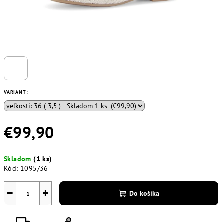
VARIANT:
€99,90
Jednotková
Skladom
(1 ks)
cena:
Kód:
1095/36
−
+
Do košíka