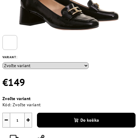
VARIANT:
€149
Jednotková
Zvoľte variant
cena:
Kód:
Zvoľte variant
−
+
Do košíka