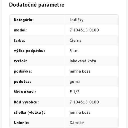
Dodatočné parametre
Kategória
:
Lodičky
model
:
7-104315-0100
farba
:
Čierna
výška podpätku
:
5 cm
zvršok
:
lakovaná koža
podšívka
:
jemná koža
podošva
:
guma
šírka obuvi
:
F 1/2
Kód výrobcu
:
7-104315-0100
stielka (vložka )
:
jemná koža
Určenie
:
Dámske