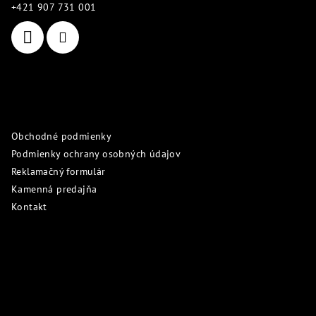
t
+421 907 731 001
i
e
Informácie pre vás
Obchodné podmienky
Podmienky ochrany osobných údajov
Reklamačný formulár
Kamenná predajňa
Kontakt
Prijímame online platby