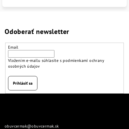
Odoberať newsletter
Email
Vložením e-mailu súhlasíte s
podmienkami ochrany
osobných údajov
Prihlásiť sa
Z
á
p
Kontakt
ä
obuvcermak
@
obuvcermak.sk