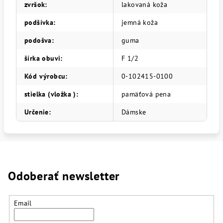
zvršok
:
lakovaná koža
podšívka
:
jemná koža
podošva
:
guma
šírka obuvi
:
F 1/2
Kód výrobcu
:
0-102415-0100
stielka (vložka )
:
pamäťová pena
Určenie
:
Dámske
Odoberať newsletter
Email