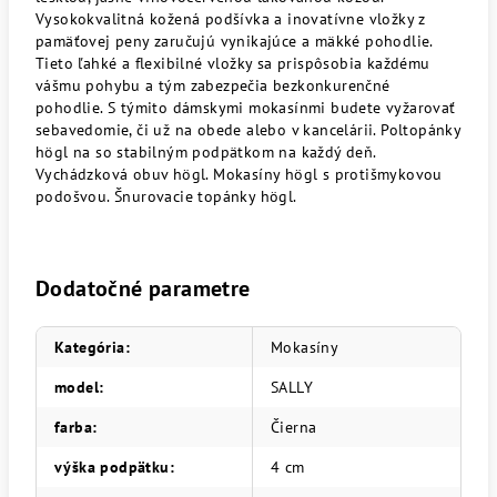
Vysokokvalitná kožená podšívka a inovatívne vložky z
pamäťovej peny zaručujú vynikajúce a mäkké pohodlie.
Tieto ľahké a flexibilné vložky sa prispôsobia každému
vášmu pohybu a tým zabezpečia bezkonkurenčné
pohodlie. S týmito dámskymi mokasínmi budete vyžarovať
sebavedomie, či už na obede alebo v kancelárii.
Poltopánky
högl na so stabilným podpätkom na každý deň.
Vychádzková obuv högl. Mokasíny högl s protišmykovou
podošvou. Šnurovacie topánky högl.
Dodatočné parametre
Kategória
:
Mokasíny
model
:
SALLY
farba
:
Čierna
výška podpätku
:
4 cm