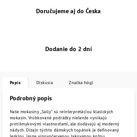
Doručujeme aj do Česka
Dodanie do 2 dní
Popis
Diskusia
Značka
högl
Podrobný popis
Naše mokasíny „Sally“ sú reinterpretáciou klasických
mokasín. Vrúbkované podrážky nielenže vynikajú
protišmykovými vlastnosťami, ale dodávajú aj moderný
nádych. Dizajn týchto dámskych topánok je definovaný
lesklou, jasne vínovočervenou lakovanou kožou.