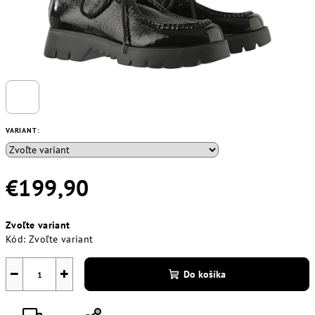
VARIANT:
€199,90
Jednotková
Zvoľte variant
cena:
Kód:
Zvoľte variant
−
+
Do košíka