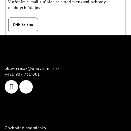
Vložením e-mailu súhlasíte s
podmienkami ochrany
osobných údajov
Prihlásiť sa
Z
á
p
Kontakt
ä
obuvcermak
@
obuvcermak.sk
t
+421 907 731 001
i
e
Informácie pre vás
Obchodné podmienky