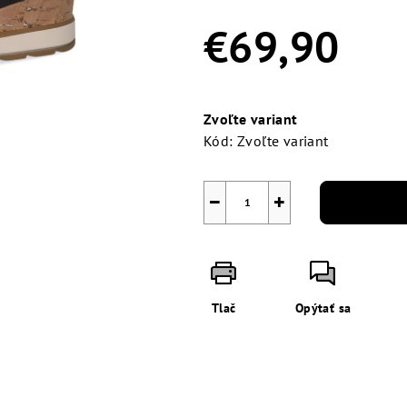
0,0
z
€69,90
5
hviezdičiek.
Jednotková
cena:
Zvoľte variant
Kód:
Zvoľte variant
−
+
Tlač
Opýtať sa