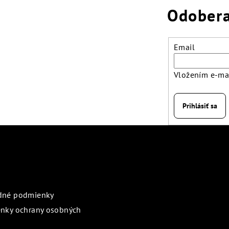
Odobera
Email
Vložením e-mai
Prihlásiť sa
rmácie pre vás
Prijímame online pl
dné podmienky
nky ochrany osobných