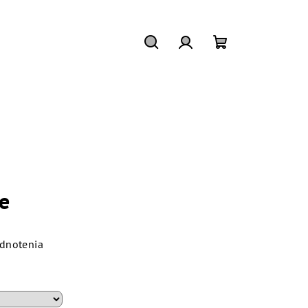
Hľadať
Prihlásenie
Nákupný
košík
e
dnotenia