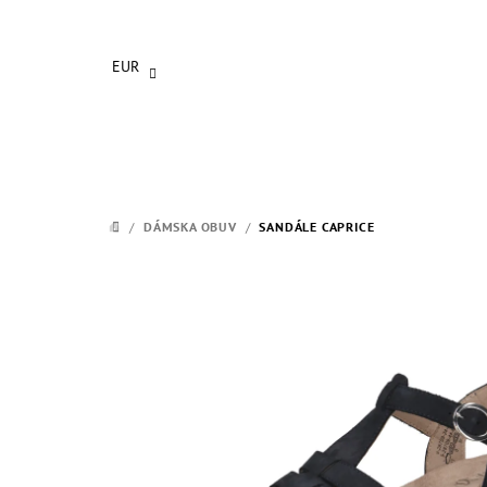
Prejsť
na
obsah
EUR
/
DÁMSKA OBUV
/
SANDÁLE CAPRICE
DOMOV