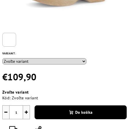
VARIANT:
€109,90
Jednotková
Zvoľte variant
cena:
Kód:
Zvoľte variant
−
+
Do košíka