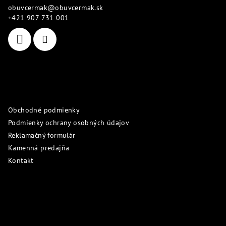
obuvcermak
@
obuvcermak.sk
t
+421 907 731 001
i
e
Informácie pre vás
Obchodné podmienky
Podmienky ochrany osobných údajov
Reklamačný formulár
Kamenná predajňa
Kontakt
Prijímame online platby