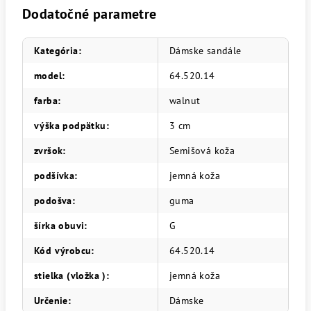
Dodatočné parametre
Kategória
:
Dámske sandále
model
:
64.520.14
farba
:
walnut
výška podpätku
:
3 cm
zvršok
:
Semišová koža
podšívka
:
jemná koža
podošva
:
guma
šírka obuvi
:
G
Kód výrobcu
:
64.520.14
stielka (vložka )
:
jemná koža
Určenie
:
Dámske