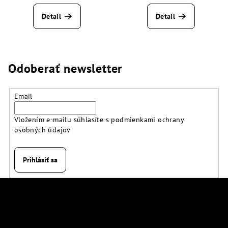
Detail
Detail
Odoberať newsletter
Email
Vložením e-mailu súhlasíte s
podmienkami ochrany
osobných údajov
Prihlásiť sa
Z
á
p
Kontakt
ä