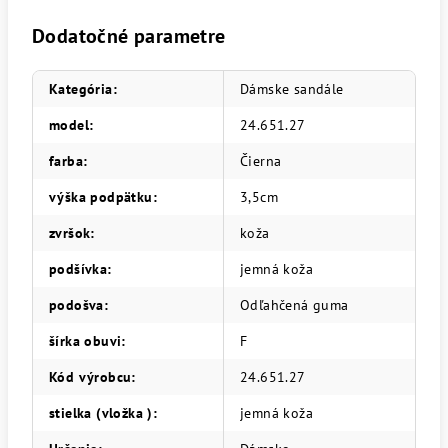
Dodatočné parametre
Kategória
:
Dámske sandále
model
:
24.651.27
farba
:
Čierna
výška podpätku
:
3,5cm
zvršok
:
koža
podšívka
:
jemná koža
podošva
:
Odľahčená guma
šírka obuvi
:
F
Kód výrobcu
:
24.651.27
stielka (vložka )
:
jemná koža