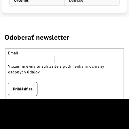
Určenie
:
Dámske
Odoberať newsletter
Email
Vložením e-mailu súhlasíte s
podmienkami ochrany
osobných údajov
Prihlásiť sa
Z
á
p
Kontakt
ä