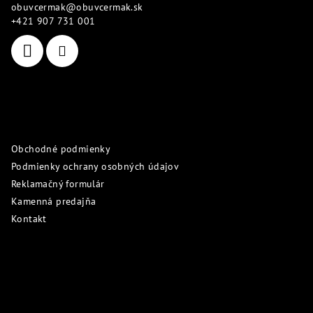
obuvcermak
@
obuvcermak.sk
t
+421 907 731 001
i
e
Informácie pre vás
Obchodné podmienky
Podmienky ochrany osobných údajov
Reklamačný formulár
Kamenná predajňa
Kontakt
Prijímame online platby