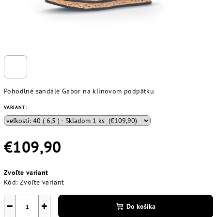
Pohodlné sandále Gabor na klínovom podpätku
VARIANT:
€109,90
Jednotková
Zvoľte variant
cena:
Kód:
Zvoľte variant
−
+
Do košíka