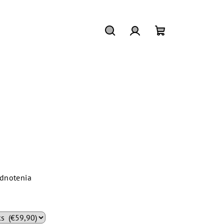
Hľadať
Prihlásenie
Nákupný
košík
dnotenia