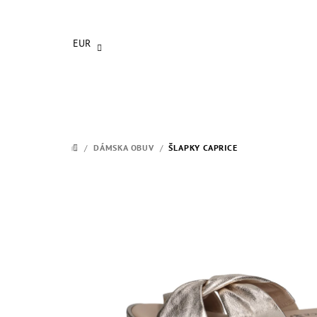
Prejsť
na
obsah
EUR
/
DÁMSKA OBUV
/
ŠLAPKY CAPRICE
DOMOV