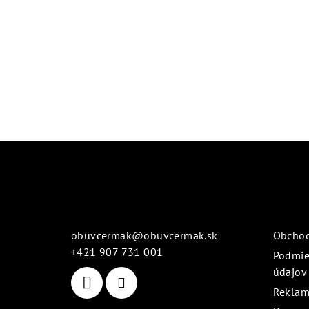
Z
á
Kontakt
Info
p
ä
obuvcermak
@
obuvcermak.sk
Obcho
t
+421 907 731 001
Podmie
údajov
i
Reklam