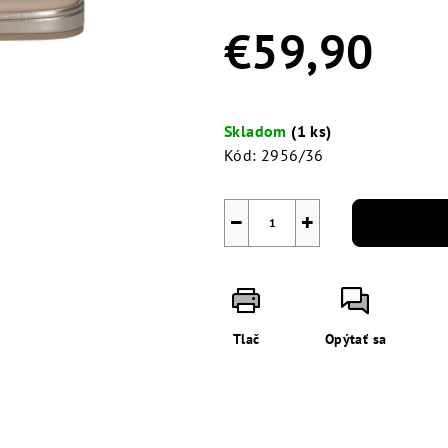
0,0
z
€59,90
5
hviezdičiek.
Jednotková
cena:
Skladom
(1 ks)
Kód:
2956/36
−
+
Tlač
Opýtať sa