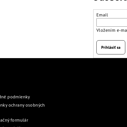
Email
Vložením e-mai
Prihlásiť sa
rmácie pre vás
Prijímame online pl
dné podmienky
nky ochrany osobných
ačný formulár