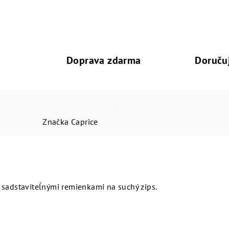
Doprava zdarma
Doruču
Značka
Caprice
 sadstaviteĺnými remienkami na suchý zips.