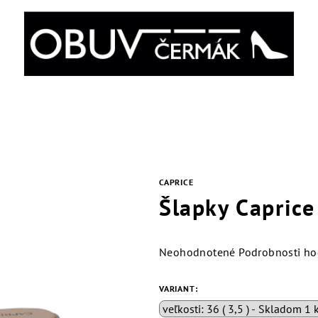
CAPRICE
Šlapky Caprice
Priemerné
Neohodnotené
Podrobnosti ho
hodnotenie
produktu
VARIANT:
je