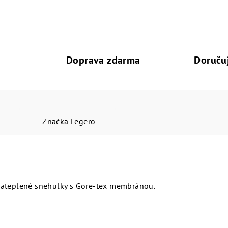
Doprava zdarma
Doruču
Značka
Legero
Zateplené snehulky s Gore-tex membránou.