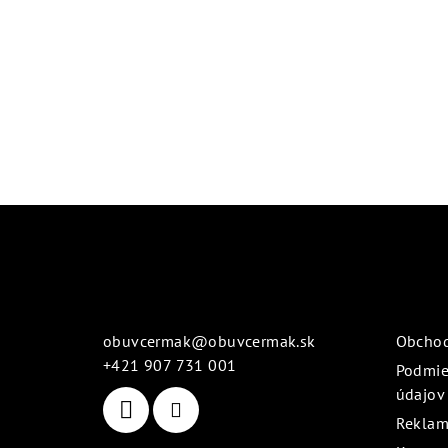
Z
á
Kontakt
Info
p
ä
obuvcermak
@
obuvcermak.sk
Obcho
t
+421 907 731 001
Podmie
údajov
i
Reklam