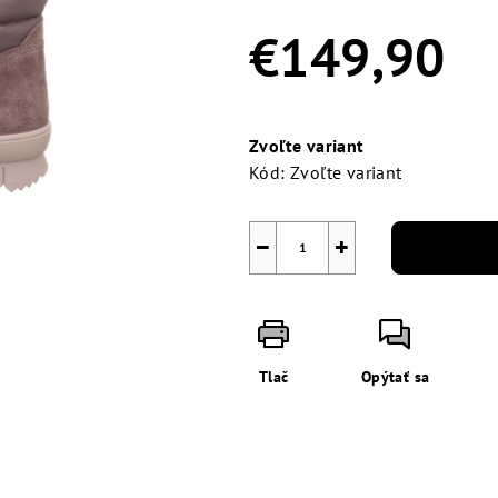
0,0
z
€149,90
5
hviezdičiek.
Jednotková
cena:
Zvoľte variant
Kód:
Zvoľte variant
−
+
Tlač
Opýtať sa