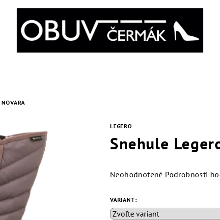
 NOVARA
LEGERO
Snehule Lege
Priemerné
Neohodnotené
Podrobnosti ho
hodnotenie
produktu
VARIANT:
je