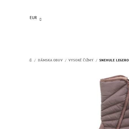
Prejsť
na
obsah
EUR
/
DÁMSKA OBUV
/
VYSOKÉ ČIŽMY
/
SNEHULE LEGERO
DOMOV