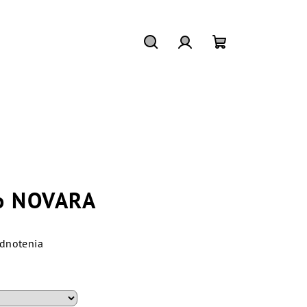
Hľadať
Prihlásenie
Nákupný
košík
ro NOVARA
dnotenia