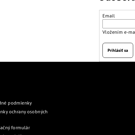
Email
Vložením e-mai
Prihlásiť sa
rmácie pre vás
Prijímame online pl
dné podmienky
nky ochrany osobných
ačný formulár