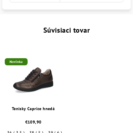
Súvisiaci tovar
Novinka
Tenisky Caprice hnedá
€109,90
36 ( 3,5 )
38 ( 5 )
39 ( 6 )
40 ( 6,5 )
41 ( 7 )