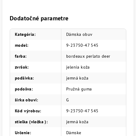
Dodatočné parametre
Kategória
:
Dámska obuv
model
:
9-23750-47 545
farba
:
bordeaux perlato deer
zvršok
:
jelenia koža
podšívka
:
jemná koža
podošva
:
Pružná guma
šírka obuvi
:
G
Kód výrobcu
:
9-23750-47 545
stielka (vložka )
:
jemná koža
Určenie
:
Dámske