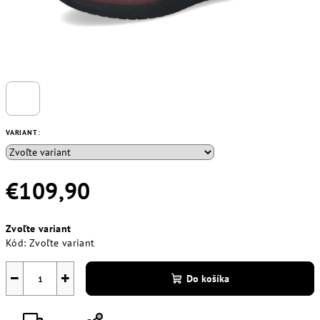
VARIANT:
€109,90
Jednotková
Zvoľte variant
cena:
Kód:
Zvoľte variant
−
+
Do košíka