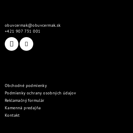
á
p
Kontakt
ä
obuvcermak
@
obuvcermak.sk
t
+421 907 731 001
i
e
Informácie pre vás
Obchodné podmienky
Podmienky ochrany osobných údajov
Reklamačný formulár
Kamenná predajňa
Kontakt