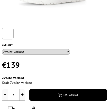
VARIANT:
€139
Jednotková
Zvoľte variant
cena:
Kód:
Zvoľte variant
−
+
Do košíka