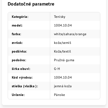
Dodatočné parametre
Kategória
:
Tenisky
model
:
1004.10.04
farba
:
white/sahara/orange
zvršok
:
koža/semiš
podšívka
:
Koža/textil
podošva
:
Pružná guma
šírka obuvi
:
G-H
Kód výrobcu
:
1004.10.04
stielka (vložka )
:
jemná koža
Určenie
:
Pánske