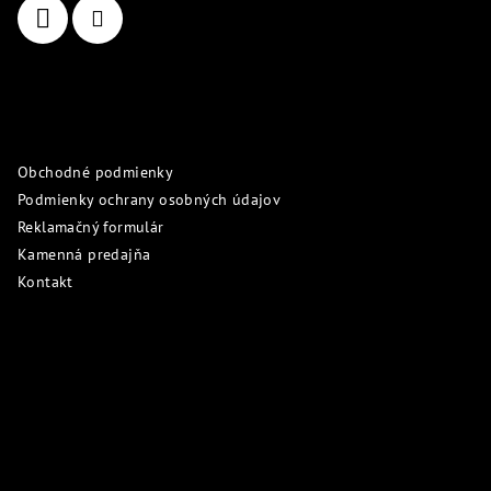
e
Informácie pre vás
Obchodné podmienky
Podmienky ochrany osobných údajov
Reklamačný formulár
Kamenná predajňa
Kontakt
Prijímame online platby