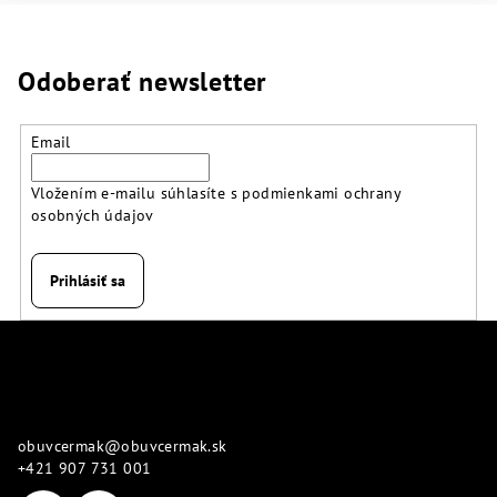
Odoberať newsletter
Email
Vložením e-mailu súhlasíte s
podmienkami ochrany
osobných údajov
Prihlásiť sa
Z
á
p
Kontakt
ä
obuvcermak
@
obuvcermak.sk
t
+421 907 731 001
i