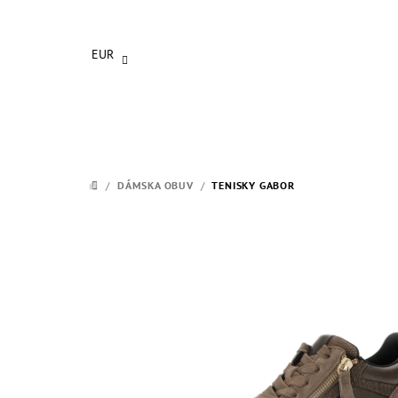
Prejsť
na
obsah
EUR
/
DÁMSKA OBUV
/
TENISKY GABOR
DOMOV