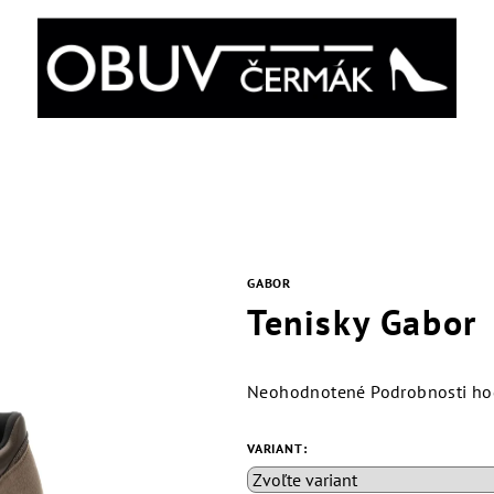
GABOR
Tenisky Gabor
Priemerné
Neohodnotené
Podrobnosti ho
hodnotenie
produktu
VARIANT:
je