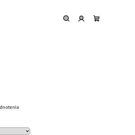
Hľadať
Prihlásenie
Nákupný
košík
dnotenia