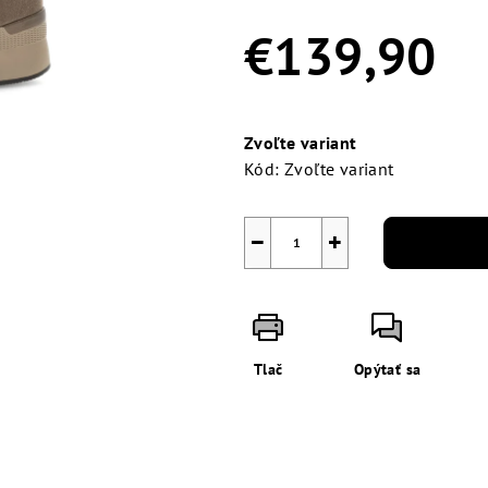
0,0
z
€139,90
5
hviezdičiek.
Jednotková
cena:
Zvoľte variant
Kód:
Zvoľte variant
−
+
Tlač
Opýtať sa