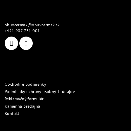
á
p
Kontakt
ä
obuvcermak
@
obuvcermak.sk
t
+421 907 731 001
i
e
Informácie pre vás
Obchodné podmienky
Podmienky ochrany osobných údajov
Reklamačný formulár
Kamenná predajňa
Kontakt