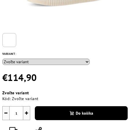
VARIANT:
€114,90
Jednotková
Zvoľte variant
cena:
Kód:
Zvoľte variant
−
+
Do košíka