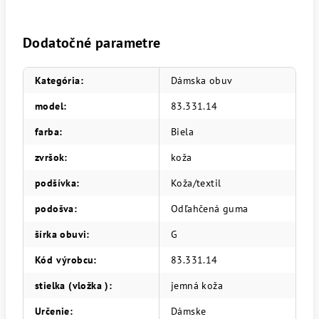
Dodatočné parametre
Kategória
:
Dámska obuv
model
:
83.331.14
farba
:
Biela
zvršok
:
koža
podšívka
:
Koža/textil
podošva
:
Odľahčená guma
šírka obuvi
:
G
Kód výrobcu
:
83.331.14
stielka (vložka )
:
jemná koža
Určenie
:
Dámske