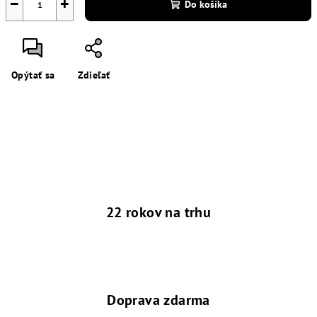
−
+
Do košíka
Opýtať sa
Zdieľať
22 rokov na trhu
Doprava zdarma