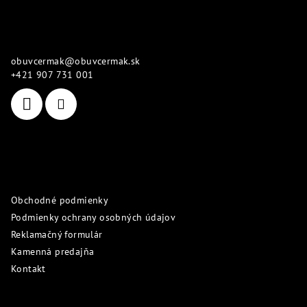
á
p
Kontakt
ä
obuvcermak
@
obuvcermak.sk
t
+421 907 731 001
i
e
Informácie pre vás
Obchodné podmienky
Podmienky ochrany osobných údajov
Reklamačný formulár
Kamenná predajňa
Kontakt