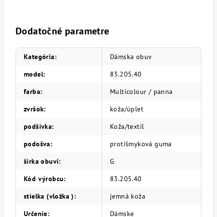
Dodatočné parametre
Kategória
:
Dámska obuv
model
:
83.205.40
farba
:
Multicolour / panna
zvršok
:
koža/úplet
podšívka
:
Koža/textil
podošva
:
protišmyková guma
šírka obuvi
:
G
Kód výrobcu
:
83.205.40
stielka (vložka )
:
jemná koža
Určenie
:
Dámske