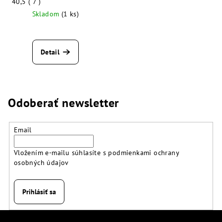
40,5 ( 7 )
Skladom
(1 ks)
Detail
Odoberať newsletter
Email
Vložením e-mailu súhlasíte s
podmienkami ochrany
osobných údajov
Prihlásiť sa
Z