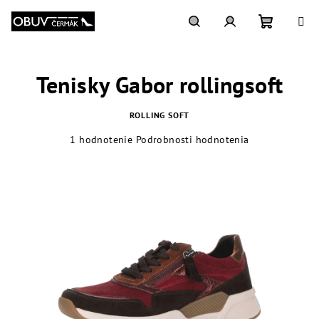
Prejsť
na
obsah
Nákupn
Hľadať
Prihlásenie
Tenisky Gabor rollingsoft
košík
ROLLING SOFT
Priemerné
1 hodnotenie
Podrobnosti hodnotenia
hodnotenie
produktu
je
5,0
z
5
hviezdičiek.