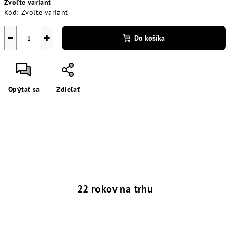
Zvoľte variant
cena:
Kód:
Zvoľte variant
−
+
Do košíka
Opýtať sa
Zdieľať
22 rokov na trhu