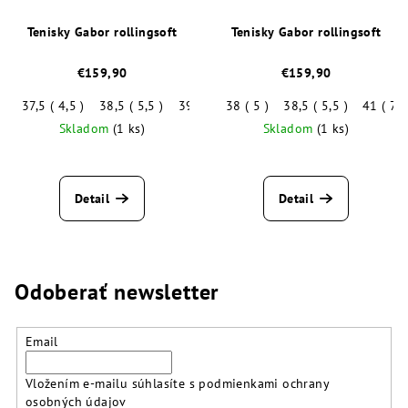
Tenisky Gabor rollingsoft
Tenisky Gabor rollingsoft
€159,90
€159,90
37,5 ( 4,5 )
38,5 ( 5,5 )
39 ( 6 )
38 ( 5 )
40 ( 6,5 )
38,5 ( 5,5 )
41 ( 7 )
41 ( 7 )
Skladom
(1 ks)
Skladom
(1 ks)
Priemerné
hodnotenie
produktu
Detail
Detail
je
5,0
z
5
hviezdičiek.
Odoberať newsletter
Email
Vložením e-mailu súhlasíte s
podmienkami ochrany
osobných údajov