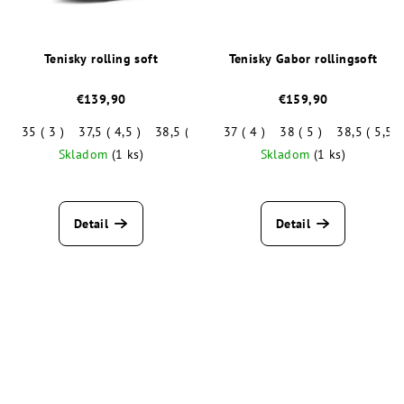
Tenisky rolling soft
Tenisky Gabor rollingsoft
€139,90
€159,90
35 ( 3 )
37,5 ( 4,5 )
38,5 ( 5,5 )
37 ( 4 )
39 ( 6 )
38 ( 5 )
40 ( 6,5 )
38,5 ( 5,5 )
40,5 ( 7
Skladom
(1 ks)
Skladom
(1 ks)
Detail
Detail