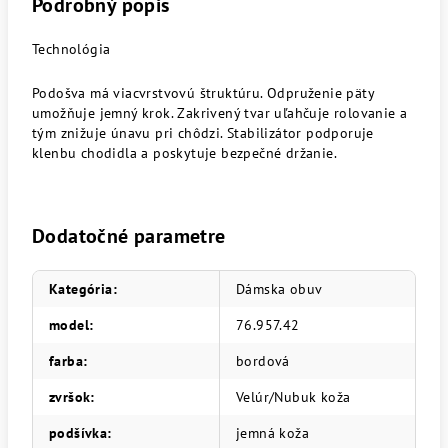
Podrobný popis
Technológia
Podošva má viacvrstvovú štruktúru. Odpruženie päty
umožňuje jemný krok. Zakrivený tvar uľahčuje rolovanie a
tým znižuje únavu pri chôdzi. Stabilizátor podporuje
klenbu chodidla a poskytuje bezpečné držanie.
Dodatočné parametre
Kategória
:
Dámska obuv
model
:
76.957.42
farba
:
bordová
zvršok
:
Velúr/Nubuk koža
podšívka
:
jemná koža