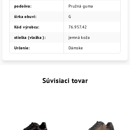
podošva
:
Pružná guma
šírka obuvi
:
G
Kód výrobcu
:
76.957.42
stielka (vložka )
:
jemná koža
Určenie
:
Dámske
Súvisiaci tovar