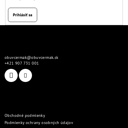
Prihlásiť sa
Z
á
p
Kontakt
ä
obuvcermak
@
obuvcermak.sk
t
+421 907 731 001
i
e
Informácie pre vás
Obchodné podmienky
Podmienky ochrany osobných údajov