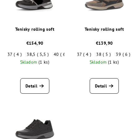
Tenisky rolling soft
Tenisky rolling soft
€154,90
€139,90
37 ( 4 )
38,5 ( 5,5 )
40 ( 6,5 )
37 ( 4 )
38 ( 5 )
39 ( 6 )
4
Skladom
(1 ks)
Skladom
(1 ks)
Priemerné
hodnotenie
produktu
Detail
Detail
je
5,0
z
5
hviezdičiek.