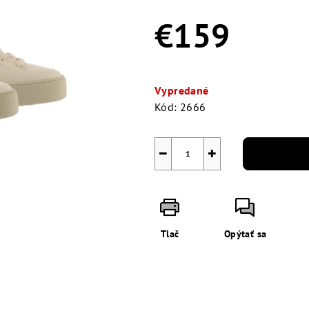
0,0
z
€159
5
hviezdičiek.
Jednotková
cena:
Vypredané
Kód:
2666
−
+
Tlač
Opýtať sa