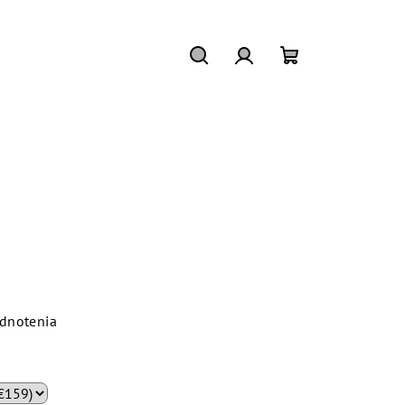
Hľadať
Prihlásenie
Nákupný
košík
dnotenia