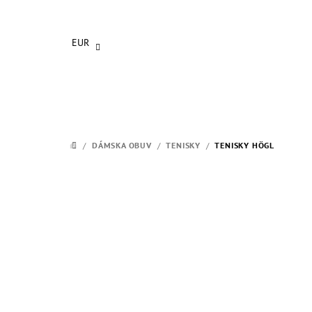
Prejsť
na
obsah
EUR
/
DÁMSKA OBUV
/
TENISKY
/
TENISKY HÖGL
DOMOV