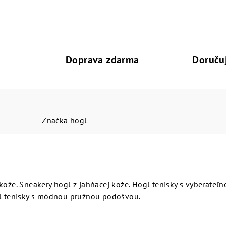
Doprava zdarma
Doruču
Značka
högl
kože. Sneakery högl z jahňacej kože. Högl tenisky s vyberateľ
gl tenisky s módnou pružnou podošvou.