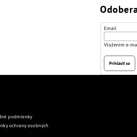
Odobera
Email
Vložením e-mai
Prihlásiť sa
rmácie pre vás
Prijímame online pl
dné podmienky
nky ochrany osobných