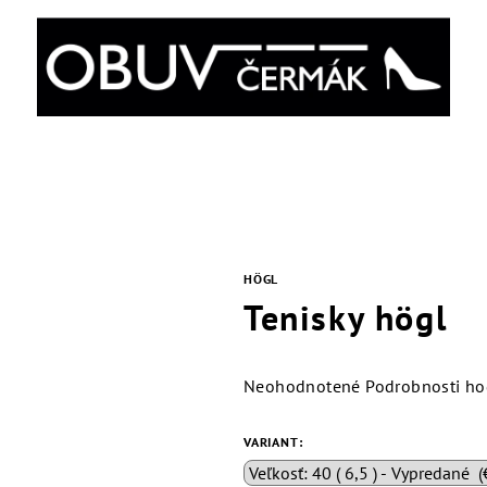
HÖGL
Tenisky högl
Priemerné
Neohodnotené
Podrobnosti ho
hodnotenie
produktu
VARIANT:
je