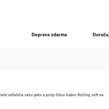
Doprava zdarma
Doruču
nale odĺahčia vašu pätu a prsty. Obuv Gabor Rolling soft na