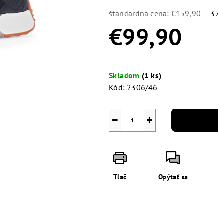
0,0
z
štandardná cena:
€159,90
–3
5
€99,90
hviezdičiek.
Jednotková
cena:
Skladom
(1 ks)
Kód:
2306/46
−
+
Tlač
Opýtať sa