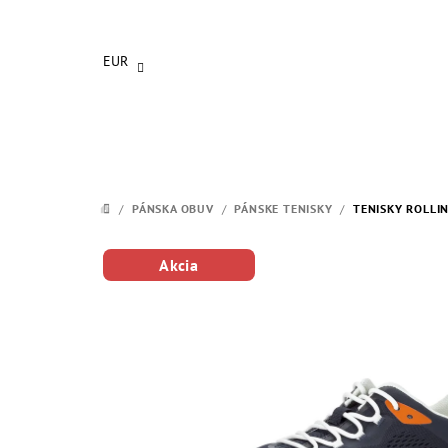
Prejsť
na
obsah
EUR
/
PÁNSKA OBUV
/
PÁNSKE TENISKY
/
TENISKY ROLLI
DOMOV
Akcia