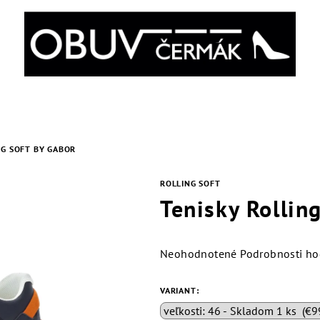
NG SOFT BY GABOR
ROLLING SOFT
Tenisky Rollin
Priemerné
Neohodnotené
Podrobnosti ho
hodnotenie
produktu
VARIANT:
je