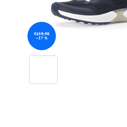
€159,90
–37 %