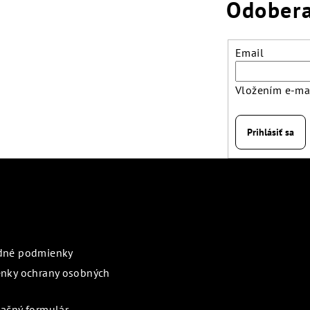
Odobera
Email
Vložením e-mai
Prihlásiť sa
rmácie pre vás
Prijímame online pl
dné podmienky
nky ochrany osobných
ačný formulár