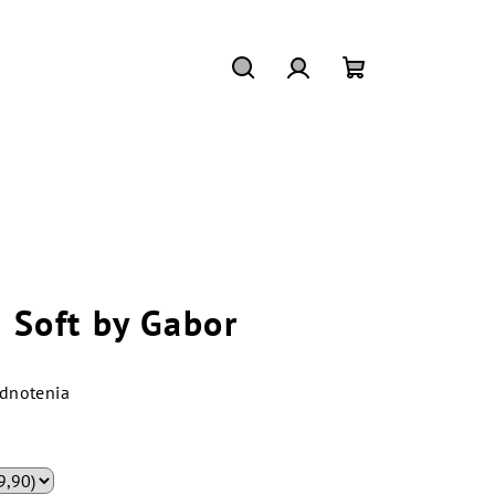
Hľadať
Prihlásenie
Nákupný
košík
g Soft by Gabor
dnotenia