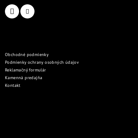
i
e
Informácie pre vás
Obchodné podmienky
Podmienky ochrany osobných údajov
Reklamačný formulár
Kamenná predajňa
Kontakt
Prijímame online platby