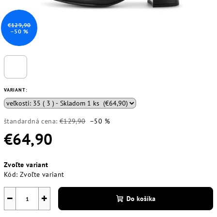
€129,90
–50 %
VARIANT:
štandardná cena:
€129,90
–50 %
€64,90
Jednotková
Zvoľte variant
cena:
Kód:
Zvoľte variant
−
+
Do košíka