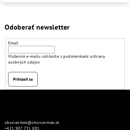
Odoberať newsletter
Email
Vložením e-mailu súhlasíte s
podmienkami ochrany
osobných údajov
Prihlásiť sa
Z
á
p
Kontakt
ä
obuvcermak
@
obuvcermak.sk
t
+421 907 731 001