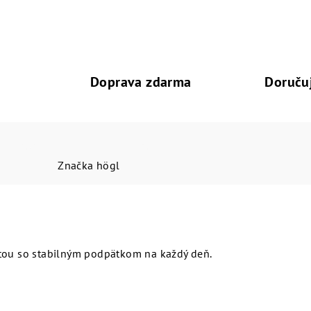
Doprava zdarma
Doruču
Značka
högl
tou so stabilným podpätkom na každý deň.