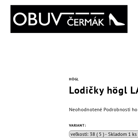
HÖGL
Lodičky högl 
Priemerné
Neohodnotené
Podrobnosti ho
hodnotenie
produktu
VARIANT:
je