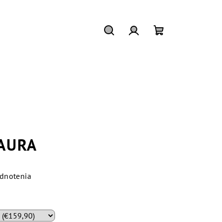
Hľadať
Prihlásenie
Nákupný
košík
LAURA
dnotenia