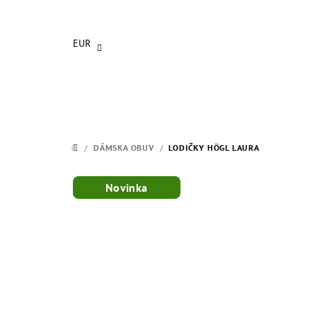
Prejsť
na
obsah
EUR
/
DÁMSKA OBUV
/
LODIČKY HÖGL LAURA
DOMOV
Novinka