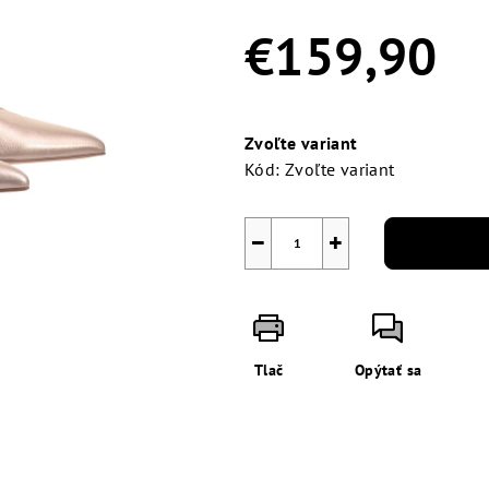
0,0
z
€159,90
5
hviezdičiek.
Jednotková
cena:
Zvoľte variant
Kód:
Zvoľte variant
−
+
Tlač
Opýtať sa